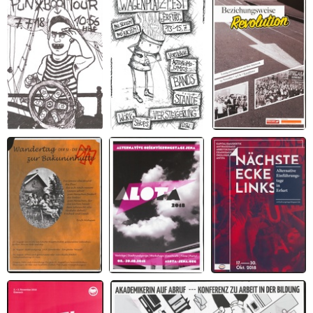
bullshit
Punxboottour
Wagenplatzfest
Beziehungsweise
Erfurt
Revolution
Wandertag zur
Alternative
Nächste Ecke Links
Bakuninhütte
Orientierungstage
2018
2018