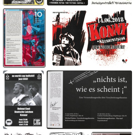
Work together!
H₂O-Festival 2018
Werkstatt 2018 --
Herausforderung
Leben
10 Jahre Infoladen
Konny. Kleinkunstpunk. Hackebeil Erfurt
Sabotnik
no world cup
Nichts ist wie es scheint