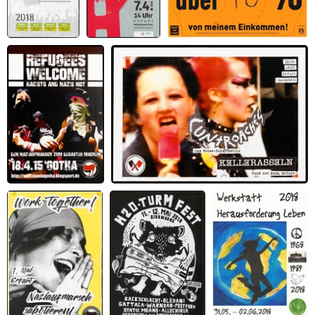
Thüringer
Thüringer
Meine Miete verschlingt über
Ostemärsche
Mietparade.
X% von meinem Einkommen
Keine Profite
mit unserer
Miete.
Refugees welcome.
Konzert mit Cuntroaches und Kellerasseln
Racists and nazis not