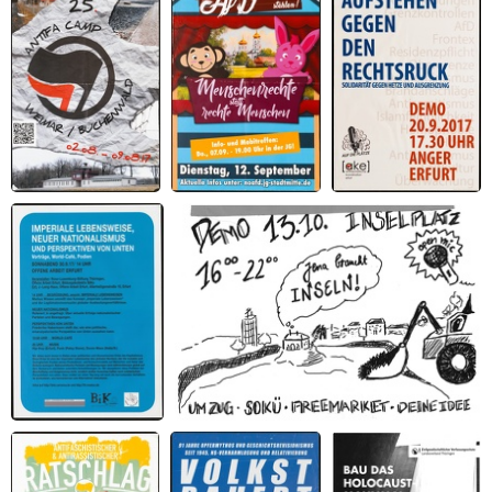
Hitler
kritisch denken.
ihr Frauen
Aktiv werden
Degrowth in
gegen
Theorie, Praxis
Naziaufmärsche,
und Kunst
rechte Gewalt
und dessen
Akzeptanz,
Dezentrale
Aktionen
gegen den
Naziaufmarsch
von Die Rechte
25. Antifa Camp
Der AfD die Show
Aufstehen gegen
Weimar/Buchenwald
stehlen!
den Rechtsruck
Imperiale
Jena braucht Inseln
Lebensweise, Neuer
Nationalismus und