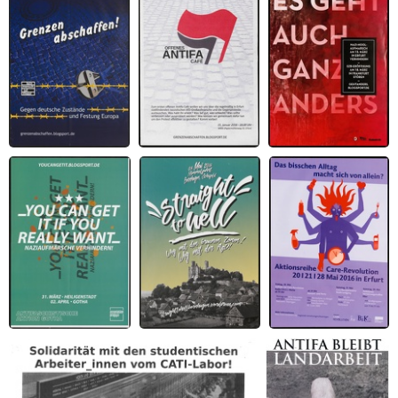
Eichsfeld
Grenzen abschaffen!
Offenes Antifacafé
Es geht auch ganz
Gegen deutsche
2016
anders
Zustände und
Festung Europa.
You can get it if you
straight to hell
Das bisschen Alltag
really want.
macht sich von
Naziaufmärsche
allein? Aktionsreihe
verhindern.
Care-Revolution