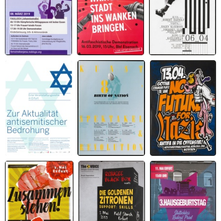
Feministischer
Die Wartburgstadt
Riot 06.04.
Streik Jena 2019
ins wanken bringen
Zur Aktualität
Kunst Spektakel
No Future für Nazis
antisemitischer
Revolution 8 (2019).
Bedrohung
Birth of Nation.