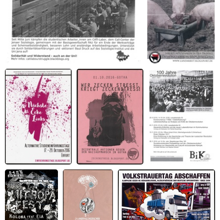
Solidarität mit den studentischen
Antifa bleibt
Arbeiter_innen vom CATI-Labor!
Landarbeit
Nächste Ecke Links
Wer Zecken stresst,
100 Jahre
2016
kriegt Zeckenstress!
Oktoberrevolution