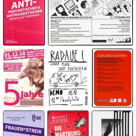
28.
Akademikerin auf Abruf -- Konferenz zu
Antifaschistischer
Arbeit in der Bildung
und
Antirassistischer
Ratschlag
Wir (Pekari) feiern 5
Radaue! Lieber Platz,
Sozialismus in
Jahre
als Plätzchen
Bayern