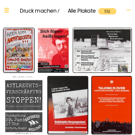
Druck machen
/
Alle Plakate
552
1. Mai Saalfeld
Mühsam in
Workshop-Reihe: Kritik des
2015
Meiningen
Nationalsozialismus