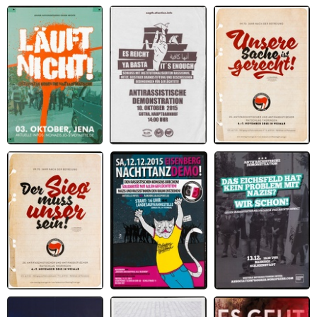
Asylrechtsverschärfung
Umkämpfte
Talking is over
stoppen!
Vergangenheit. Die
Erinenrung an den
Spanischen
Bürgerkrieg und den
Franquismus
Läuft nicht!
Es reicht. Ya Basta.
Ratschlag 2015 –
It's enough.
Unsere Sache ist
gerecht
Ratschlag 2015 – Der
Nachttanzdemo
Antifaschistische
Sieg muss unser sein
Eisenberg
Demonstration im