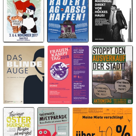
Perspektiven von
Unten
Antifaschistischer
Volkstrauertag
Bau das Holocaust
und
abschaffen
Mahnmal direkt vor
antirassistischer
Höckes Haus!
Ratschlag
Das blinde Auge
Frauen*Kampftag
Stoppt den
Thüringen 2018
Ausverkauf der
Stadt