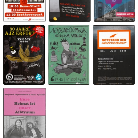
Zusammenstehen.
Refugee Black Box
3. Hausgeburtstag
Vielfältig.
meets Die goldenen
Stattschloss, Radical
Solidarisch.
Zitronen
Print, veto
30 Jahre AJZ Erfurt
18. Punxboottour
Notstand der
Menschlichkeit