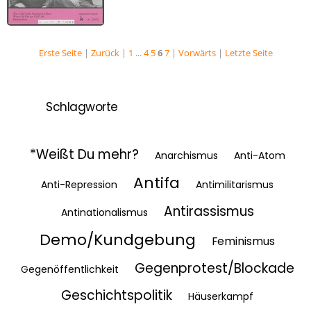
Eure Heimat ist
unser Albtraum
Erste Seite
|
Zurück
|
1
...
4
5
6
7
|
Vorwärts
|
Letzte Seite
Schlagworte
*Weißt Du mehr?
Anarchismus
Anti-Atom
Antifa
Anti-Repression
Antimilitarismus
Antirassismus
Antinationalismus
Demo/Kundgebung
Feminismus
Gegenprotest/Blockade
Gegenöffentlichkeit
Geschichtspolitik
Häuserkampf