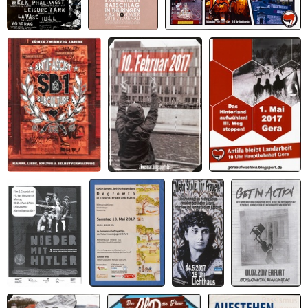
Miropa-Fest 2016
26.
Volkstrauertag abschaffen
Antifaschistischer
und
Antirassistischer
Ratschlag
Antifascist
10. Februar 2017
Das Hinterland
Subculture since
aufwühlen!
1992
Nieder mit
Grün leben,
Mehr Stolz,
Get in Action -