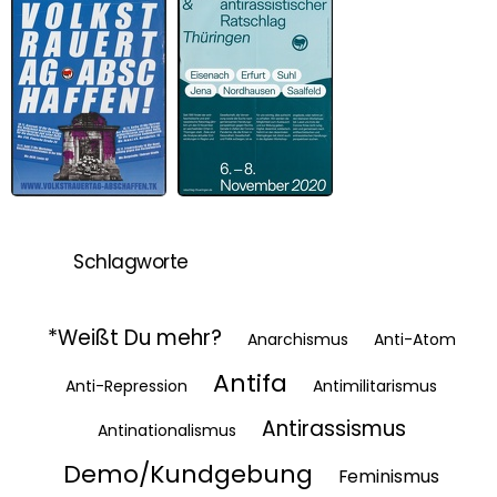
Volkstrauertag
Antifaschistischer
abschaffen
und Antirassistischer
Ratschlag
Schlagworte
*Weißt Du mehr?
Anarchismus
Anti-Atom
Antifa
Anti-Repression
Antimilitarismus
Antirassismus
Antinationalismus
Demo/Kundgebung
Feminismus