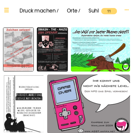
Druck machen
/
Orte
/
Suhl
11
Zeichen setzen!
Smash the
...den Wald vor lauter
Nazis Openair
Bäumen nicht?!