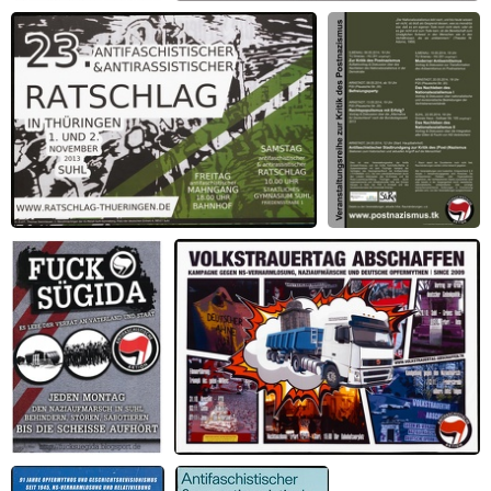
Faulheit, Arbeit und
Ihr kommt uns nicht in's nächste Level
soziale Ausgrenzung
23. Antifaschistischer und
Kritik des
Antirassistischer Ratschlag
Postnazismus
Fuck Sügida
Volkstrauertag abschaffen