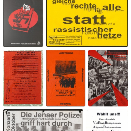
Vorsicht Falle
Gleiche Rechte für Alle statt rassistischer
Hetze
Wollt ihr die
Der
2. antirassistischer
Bananenrepublik?
Weltwirtschaftsgipfel
Ratschlag
in München -
Ausstellung