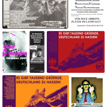
Benefizkonzert "Anti-Einheits-Demo Jena"
ParteiVERARSCHUNG
Tag der Einheit
Den
Es gibt 1000 Gründe, Deutschland zu
der Menschen
nationalen
hassen 2002, Version 1
2001
Konsens
brechen -
antifaschistische
Strukturen
aufbauen!