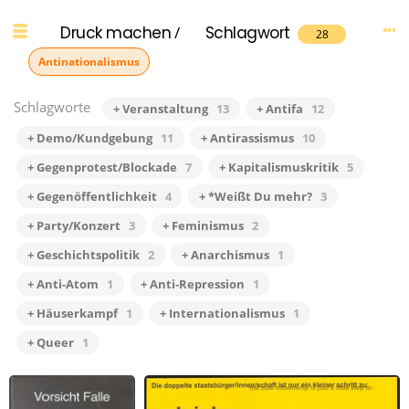
Druck machen
/
Schlagwort
28
Antinationalismus
Schlagworte
+ Veranstaltung
13
+ Antifa
12
+ Demo/Kundgebung
11
+ Antirassismus
10
+ Gegenprotest/Blockade
7
+ Kapitalismuskritik
5
+ Gegenöffentlichkeit
4
+ *Weißt Du mehr?
3
+ Party/Konzert
3
+ Feminismus
2
+ Geschichtspolitik
2
+ Anarchismus
1
+ Anti-Atom
1
+ Anti-Repression
1
+ Häuserkampf
1
+ Internationalismus
1
+ Queer
1