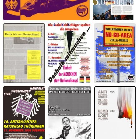
Es gibt 1000 Gründe, Deutschland zu
Deutschland Hassen
hassen 2002, Version 1
2004
Denk ich an
Die
No-go-area Zella-
Deutschland
Sozialkahlschläger
Mehlis
spalten die
Menschen. Deshalb
Mitmachen: Einheit
der Menschen statt
Nationalismus