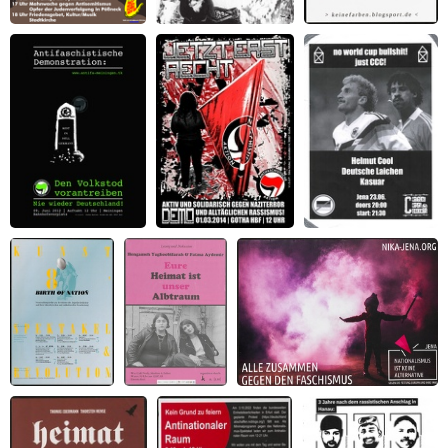
Ratschlag 2005, Statt
Dem nationalen
Antinationalistische
Wegschauen
Wahn ein Ende -
Veranstaltungsreihe
Handeln
Weder Deutsch noch
keine Farben
Tümelei
Den Volkstod
Demonstration
no world cup
vorantreiben
gegen Naziterror
bullshit
und alltäglichen
Rassismus in Gotha
Kunst
Eure Heimat ist
Nationalismus ist keine
Spektakel
unser
Alternative
Revolution 8
Albtraum