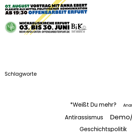
OA Plakatausstellung 2025 Begleit-VA
Schlagworte
*Weißt Du mehr?
Ana
Demo/
Antirassismus
Geschichtspolitik