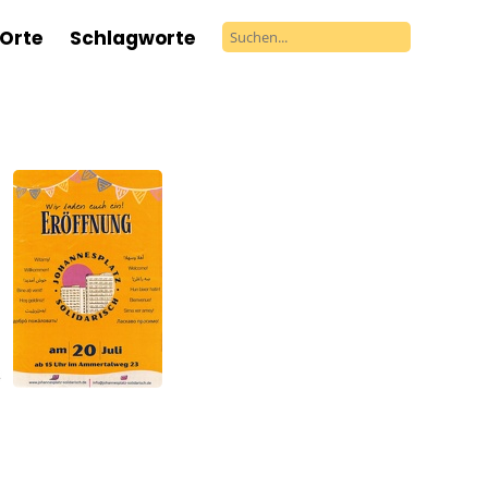
Orte
Schlagworte
g
Eröffnung
Stadtteilgewerkschaft
Erfurt