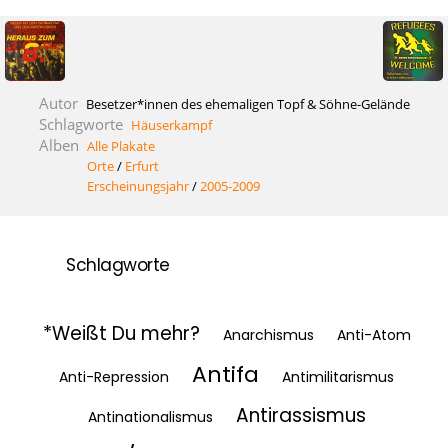
Autor
Besetzer*innen des ehemaligen Topf & Söhne-Gelände
Schlagworte
Häuserkampf
Alben
Alle Plakate
Orte
/
Erfurt
Erscheinungsjahr
/
2005-2009
Schlagworte
*Weißt Du mehr?
Anarchismus
Anti-Atom
Antifa
Anti-Repression
Antimilitarismus
Antirassismus
Antinationalismus