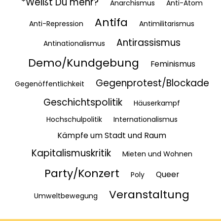
*Weißt Du mehr?
Anarchismus
Anti-Atom
Antifa
Anti-Repression
Antimilitarismus
Antirassismus
Antinationalismus
Demo/Kundgebung
Feminismus
Gegenprotest/Blockade
Gegenöffentlichkeit
Geschichtspolitik
Häuserkampf
Hochschulpolitik
Internationalismus
Kämpfe um Stadt und Raum
Kapitalismuskritik
Mieten und Wohnen
Party/Konzert
Queer
Poly
Veranstaltung
Umweltbewegung