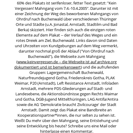
60% des Plakats ist serifenloser, fetter Text gesetzt: "Kein
Vergessen! Mahngang vom 7.4.-10.4.2005". Darunter ist mit
einer Zeichnung der Weg des beworbenen Mahngangs von
Ohrdruf nach Buchenwald über verschiedenen Thüringer
Orte und Städte (u.A. Jonastal, Arnstadt, Stadtilm und Bad
Berka) skizziert. Hier finden sich auch die einzigen roten
Elemente auf dem Plakat -- der Verlauf des Weges und ein
rotes Dreiek am Ziel, Buchenwald. Links davon sind Daten
und Uhrzeiten von Kundgebungen auf dem Weg vermerkt,
darunter nochmal groß der Ablauf ("Von Ohrdruf nach
Buchenwald"), die Webseite zum Mahngang
(
www.keinvergessen.de -- die Webseite ist auf archive.org
dokumentiert und ist bemerkenswert
) und die aufrufenden
Gruppen: Lagergemeinschaft Buchenwald,
Naturfreundejugend Gotha, Friedenskreis Gotha, PLAK
Weimar, P20 (Arnstadt), Left Resistance Arnstadt, Infoladen
Arnstadt, mehrere PDS-Gliederungen auf Stadt- und
Landesebene, die Aktionsbündnisse gegen Rechts Waimar
und Gotha, DGB-Jugend Mittelthüringen, LAG Antifa/Antira
sowie die AG 'Demokratie braucht Zivilcourage' der Stadt
Arnstadt. Damit zeigt das Plakat eine Bandbreite an
Kooperationspartner*innen, die nur selten zu sehen ist.
Weißt Du mehr über den Mahngang, seine Entstehung und
seine Entwicklung bis heute? Schreibe uns eine Mail oder
hinterlasse einen Kommentar.