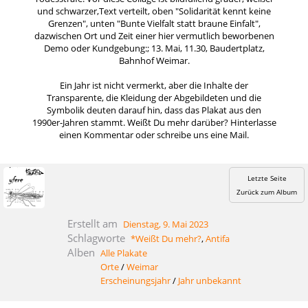
und schwarzer,Text verteilt, oben "Solidarität kennt keine
Grenzen", unten "Bunte Vielfalt statt braune Einfalt",
dazwischen Ort und Zeit einer hier vermutlich beworbenen
Demo oder Kundgebung:; 13. Mai, 11.30, Baudertplatz,
Bahnhof Weimar.
Ein Jahr ist nicht vermerkt, aber die Inhalte der
Transparente, die Kleidung der Abgebildeten und die
Symbolik deuten darauf hin, dass das Plakat aus den
1990er-Jahren stammt. Weißt Du mehr darüber? Hinterlasse
einen Kommentar oder schreibe uns eine Mail.
Letzte Seite
Zurück zum Album
Erstellt am
Dienstag, 9. Mai 2023
Schlagworte
*Weißt Du mehr?
,
Antifa
Alben
Alle Plakate
Orte
/
Weimar
Erscheinungsjahr
/
Jahr unbekannt