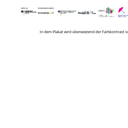
In dem Plakat wird überwiegend der Farbkontrast ora
Workshops und Veranstaltungen in Weimar und der Aufr
aufgeführt sind. Zentral wurde das Venus-Symbol in V
Angaben zu Websites und Social-Media-Kanälen, sowie
Lena H
Schlagworte
*Weißt Du mehr?
Ana
Demo/
Antirassismus