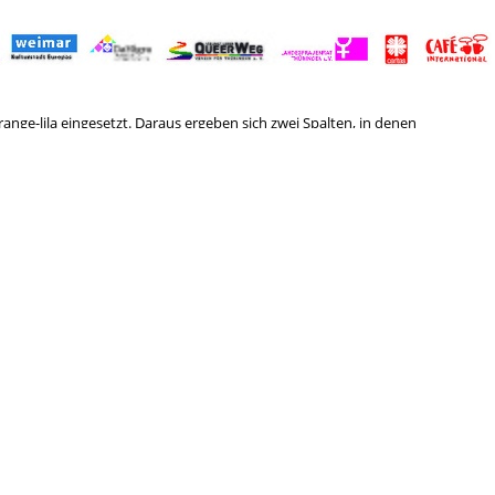
nge-lila eingesetzt. Daraus ergeben sich zwei Spalten, in denen
uf zur Demo am 8. März 2020 mit gemeinsamer Anreise nach Erfurt
erbindung mit einer Faust gesetzt. Am unteren Rand befinden sich
 Logos von Fördernden und Unterstützenden. Das Plakat wurde von
aubner gestaltet.
Antifa
rchismus
Anti-Atom
Anti-Repression
Antimi
Kundgebung
Feminismus
Gegenöffentlichkeit