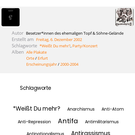
Autor
Besetzer*innen des ehemaligen Topf & Söhne-Gelände
Erstellt am
Freitag, 6. Dezember 2002
Schlagworte
*Weißt Du mehr?
,
Party/Konzert
Alben
Alle Plakate
Orte
/
Erfurt
Erscheinungsjahr
/
2000-2004
Schlagworte
*Weißt Du mehr?
Anarchismus
Anti-Atom
Antifa
Anti-Repression
Antimilitarismus
Antirassismus
Antinationalismus