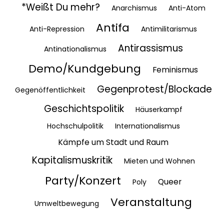
*Weißt Du mehr?
Anarchismus
Anti-Atom
Antifa
Anti-Repression
Antimilitarismus
Antirassismus
Antinationalismus
Demo/Kundgebung
Feminismus
Gegenprotest/Blockade
Gegenöffentlichkeit
Geschichtspolitik
Häuserkampf
Hochschulpolitik
Internationalismus
Kämpfe um Stadt und Raum
Kapitalismuskritik
Mieten und Wohnen
Party/Konzert
Queer
Poly
Veranstaltung
Umweltbewegung