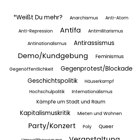
*Weißt Du mehr?
Anarchismus
Anti-Atom
Antifa
Anti-Repression
Antimilitarismus
Antirassismus
Antinationalismus
Demo/Kundgebung
Feminismus
Gegenprotest/Blockade
Gegenöffentlichkeit
Geschichtspolitik
Häuserkampf
Hochschulpolitik
Internationalismus
Kämpfe um Stadt und Raum
Kapitalismuskritik
Mieten und Wohnen
Party/Konzert
Queer
Poly
Veranstaltung