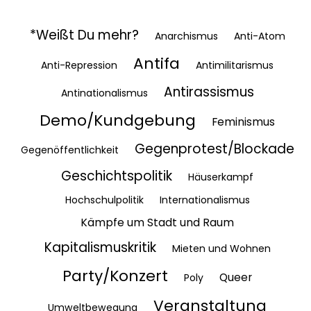
*Weißt Du mehr?
Anarchismus
Anti-Atom
Antifa
Anti-Repression
Antimilitarismus
Antirassismus
Antinationalismus
Demo/Kundgebung
Feminismus
Gegenprotest/Blockade
Gegenöffentlichkeit
Geschichtspolitik
Häuserkampf
Hochschulpolitik
Internationalismus
Kämpfe um Stadt und Raum
Kapitalismuskritik
Mieten und Wohnen
Party/Konzert
Queer
Poly
Veranstaltung
Umweltbewegung