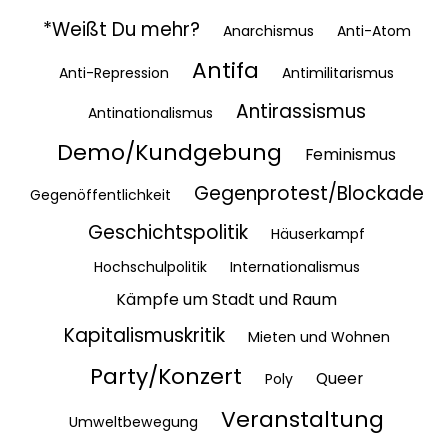
*Weißt Du mehr?
Anarchismus
Anti-Atom
Antifa
Anti-Repression
Antimilitarismus
Antirassismus
Antinationalismus
Demo/Kundgebung
Feminismus
Gegenprotest/Blockade
Gegenöffentlichkeit
Geschichtspolitik
Häuserkampf
Hochschulpolitik
Internationalismus
Kämpfe um Stadt und Raum
Kapitalismuskritik
Mieten und Wohnen
Party/Konzert
Queer
Poly
Veranstaltung
Umweltbewegung