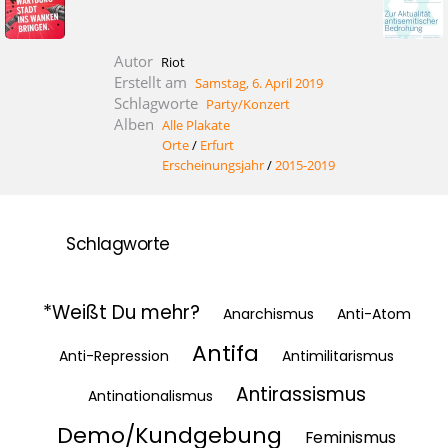
Autor
Riot
Erstellt am
Samstag, 6. April 2019
Schlagworte
Party/Konzert
Alben
Alle Plakate
Orte
/
Erfurt
Erscheinungsjahr
/
2015-2019
Schlagworte
*Weißt Du mehr?
Anarchismus
Anti-Atom
Antifa
Anti-Repression
Antimilitarismus
Antirassismus
Antinationalismus
Demo/Kundgebung
Feminismus