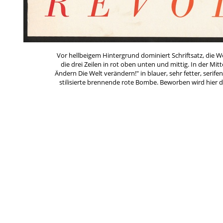
Vor hellbeigem Hintergrund dominiert Schriftsatz, die W
die drei Zeilen in rot oben unten und mittig. In der Mit
Ändern Die Welt verändern!" in blauer, sehr fetter, serife
stilisierte brennende rote Bombe. Beworben wird hier d
Biko
und ACC zum Verhältnis von Kunst, Politik und radik
1968, der Titel ist eine Reminiszens an André Breton, 
ändern‹, hat Rimbaud gesagt. Diese beiden Losungen sind 
beworben
Schlagworte
*Weißt Du mehr?
Ana