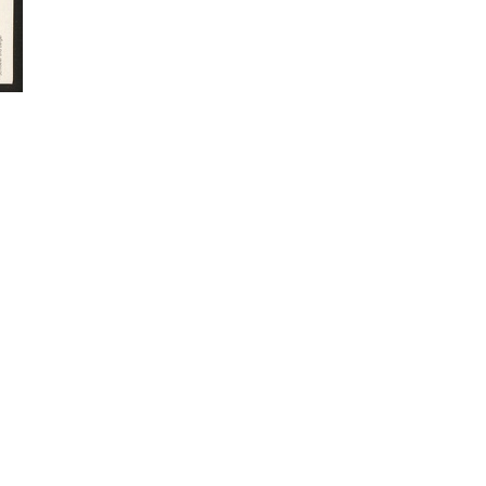
litarismus
Antinationalismus