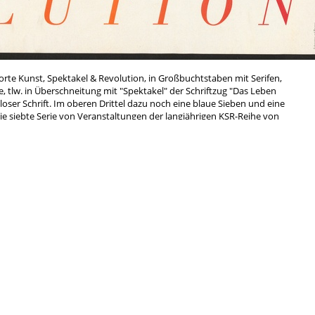
orte Kunst, Spektakel & Revolution, in Großbuchtstaben mit Serifen,
te, tlw. in Überschneitung mit "Spektakel" der Schriftzug "Das Leben
nloser Schrift. Im oberen Drittel dazu noch eine blaue Sieben und eine
ie siebte Serie von Veranstaltungen der langjährigen
KSR-Reihe
von
aler Gesellschaftskritik. Thema 2014 war die Revolte in Anschluss an
der gesagt hat: »›Die Welt verändern‹, hat Marx gesagt; ›das Leben
für uns eine einzige.«. Im
Audioarchiv
findest Du Mitschnitte der hier
en Veranstaltungen.
Antifa
rchismus
Anti-Atom
Anti-Repression
Antimi