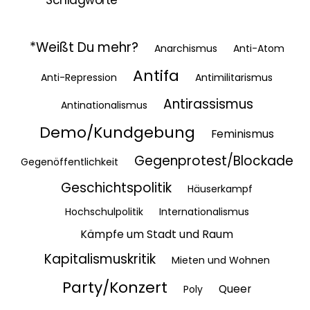
Schlagworte
*Weißt Du mehr?
Anarchismus
Anti-Atom
Antifa
Anti-Repression
Antimilitarismus
Antirassismus
Antinationalismus
Demo/Kundgebung
Feminismus
Gegenprotest/Blockade
Gegenöffentlichkeit
Geschichtspolitik
Häuserkampf
Hochschulpolitik
Internationalismus
Kämpfe um Stadt und Raum
Kapitalismuskritik
Mieten und Wohnen
Party/Konzert
Queer
Poly