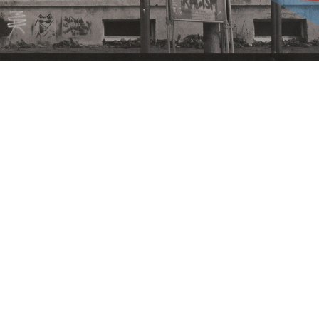
 (ein Hausprojekt in Erfurt, dass im Erdgeschoss das linke Zentrum
en hinterlegter weißer, großer Schriftsatz "Hausgeburtstag", darunter
atum und Uhrzeit, rechts unten die Adresse Magdeburger Allee 180. Das
ritten Hausgeburtstag im Jahr 2019.
Antifa
rchismus
Anti-Atom
Anti-Repression
Antimi
Kundgebung
Feminismus
Gegenöffentlichkeit
Kämp