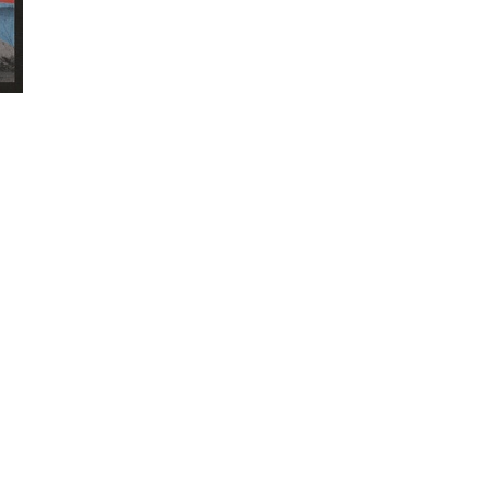
litarismus
Antinationalismus
Gegenprotest/Blockade
fe um Stadt und Raum