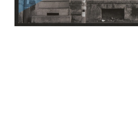
Im Hintergrund ein Schwarz-Weiß-Foto des Stattschloss
"veto" beherrbergt), davor mit Blau-, Violet- und Rot-Tön
kleiner "Stattschloss, Radical Print, Veto", links oben D
Plakat wirbt für den d
Schlagworte
*Weißt Du mehr?
Ana
Demo/
Antirassismus
Geschichtspolitik