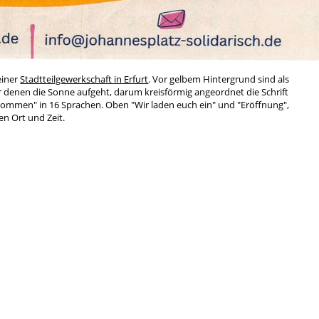
einer
Stadtteilgewerkschaft in Erfurt
. Vor gelbem Hintergrund sind als
r denen die Sonne aufgeht, darum kreisförmig angeordnet die Schrift
llkommen" in 16 Sprachen. Oben "Wir laden euch ein" und "Eröffnung",
en Ort und Zeit.
anisierungsdebatte in der radikalen Linken Mitte der 2010er-Jahre
d Bremen wurden Ende der 2010er gegründet, in den 2020er-Jahren
n Städten übernommen, so 2024 in Jena und 2025 in Erfurt.
Antifa
rchismus
Anti-Atom
Anti-Repression
Antimi