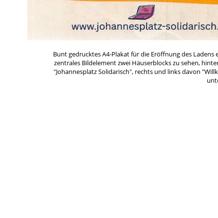
Bunt gedrucktes A4-Plakat für die Eröffnung des Ladens 
zentrales Bildelement zwei Häuserblocks zu sehen, hinte
"Johannesplatz Solidarisch", rechts und links davon "Wi
unt
Stadtteilgewerkschaften sind in Anschluss an eine Org
entstanden. Die bekanntesten Projekte in Münster un
wurde das Konzept nach und nach auch in andere
Schlagworte
*Weißt Du mehr?
Ana