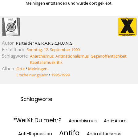
Meiningen entstanden und wurde dort geklebt.
Autor
Partei der V.E.R.A.R.S.C.H.U.N.G.
Erstellt am
Sonntag, 12. September 1999
Schlagworte
Anarchismus
,
Antinationalismus
,
Gegenöffentlichkeit
,
Kapitalismuskritik
Alben
Orte
/
Meiningen
Erscheinungsjahr
/
1995-1999
Schlagworte
*Weißt Du mehr?
Anarchismus
Anti-Atom
Antifa
Anti-Repression
Antimilitarismus