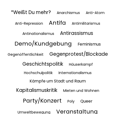
*Weißt Du mehr?
Anarchismus
Anti-Atom
Antifa
Anti-Repression
Antimilitarismus
Antirassismus
Antinationalismus
Demo/Kundgebung
Feminismus
Gegenprotest/Blockade
Gegenöffentlichkeit
Geschichtspolitik
Häuserkampf
Hochschulpolitik
Internationalismus
Kämpfe um Stadt und Raum
Kapitalismuskritik
Mieten und Wohnen
Party/Konzert
Queer
Poly
Veranstaltung
Umweltbewegung