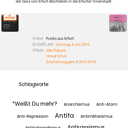
der Gera von Erfurt-Bischleben in die Erfurter Innenstadt.
Autor
Punks aus Erfurt
Erstellt am
Samstag, 6. Juli 2019
Alben
Alle Plakate
Orte
/
Erfurt
Erscheinungsjahr
/
2015-2019
Schlagworte
*Weißt Du mehr?
Anarchismus
Anti-Atom
Antifa
Anti-Repression
Antimilitarismus
Antirassismus
Antinationalismus