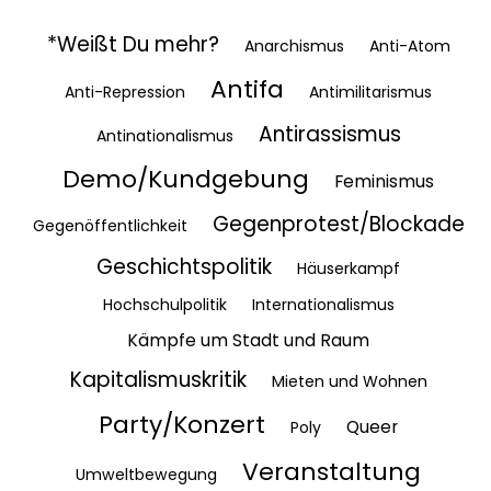
*Weißt Du mehr?
Anarchismus
Anti-Atom
Antifa
Anti-Repression
Antimilitarismus
Antirassismus
Antinationalismus
Demo/Kundgebung
Feminismus
Gegenprotest/Blockade
Gegenöffentlichkeit
Geschichtspolitik
Häuserkampf
Hochschulpolitik
Internationalismus
Kämpfe um Stadt und Raum
Kapitalismuskritik
Mieten und Wohnen
Party/Konzert
Queer
Poly
Veranstaltung
Umweltbewegung