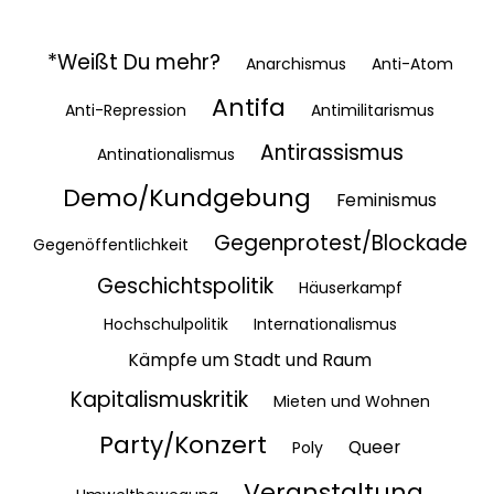
*Weißt Du mehr?
Anarchismus
Anti-Atom
Antifa
Anti-Repression
Antimilitarismus
Antirassismus
Antinationalismus
Demo/Kundgebung
Feminismus
Gegenprotest/Blockade
Gegenöffentlichkeit
Geschichtspolitik
Häuserkampf
Hochschulpolitik
Internationalismus
Kämpfe um Stadt und Raum
Kapitalismuskritik
Mieten und Wohnen
Party/Konzert
Queer
Poly
Veranstaltung