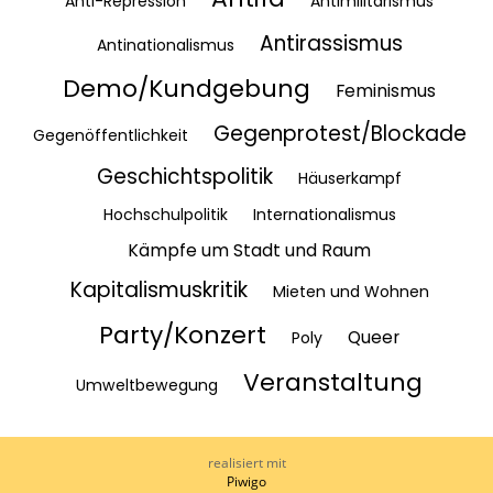
Anti-Repression
Antimilitarismus
Antirassismus
Antinationalismus
Demo/Kundgebung
Feminismus
Gegenprotest/Blockade
Gegenöffentlichkeit
Geschichtspolitik
Häuserkampf
Hochschulpolitik
Internationalismus
Kämpfe um Stadt und Raum
Kapitalismuskritik
Mieten und Wohnen
Party/Konzert
Queer
Poly
Veranstaltung
Umweltbewegung
realisiert mit
Piwigo