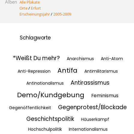
Alben
Alle Plakate
Orte
/
Erfurt
Erscheinungsjahr
/
2005-2009
Schlagworte
*Weißt Du mehr?
Anarchismus
Anti-Atom
Antifa
Anti-Repression
Antimilitarismus
Antirassismus
Antinationalismus
Demo/Kundgebung
Feminismus
Gegenprotest/Blockade
Gegenöffentlichkeit
Geschichtspolitik
Häuserkampf
Hochschulpolitik
Internationalismus