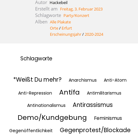
Autor
Hackebeil
Erstellt am
Freitag, 3. Februar 2023
Schlagworte
Party/Konzert
Alben
Alle Plakate
Orte
/
Erfurt
Erscheinungsjahr
/
2020-2024
Schlagworte
*Weißt Du mehr?
Anarchismus
Anti-Atom
Antifa
Anti-Repression
Antimilitarismus
Antirassismus
Antinationalismus
Demo/Kundgebung
Feminismus
Gegenprotest/Blockade
Gegenöffentlichkeit