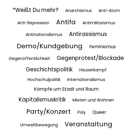
*Weißt Du mehr?
Anarchismus
Anti-Atom
Antifa
Anti-Repression
Antimilitarismus
Antirassismus
Antinationalismus
Demo/Kundgebung
Feminismus
Gegenprotest/Blockade
Gegenöffentlichkeit
Geschichtspolitik
Häuserkampf
Hochschulpolitik
Internationalismus
Kämpfe um Stadt und Raum
Kapitalismuskritik
Mieten und Wohnen
Party/Konzert
Queer
Poly
Veranstaltung
Umweltbewegung