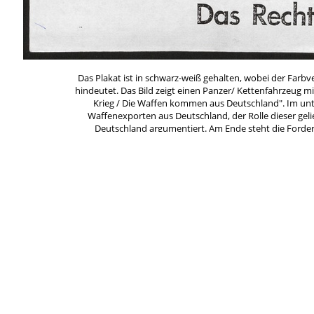
Das Plakat ist in schwarz-weiß gehalten, wobei der Farbv
hindeutet. Das Bild zeigt einen Panzer/ Kettenfahrzeug mi
Krieg / Die Waffen kommen aus Deutschland". Im unte
Waffenexporten aus Deutschland, der Rolle dieser geli
Deutschland argumentiert. Am Ende steht die Forder
Rechts unten ist neben dem Schrif
Wir vermuten, dass das Plakat aus den späten 1990er Jah
Schlagworte