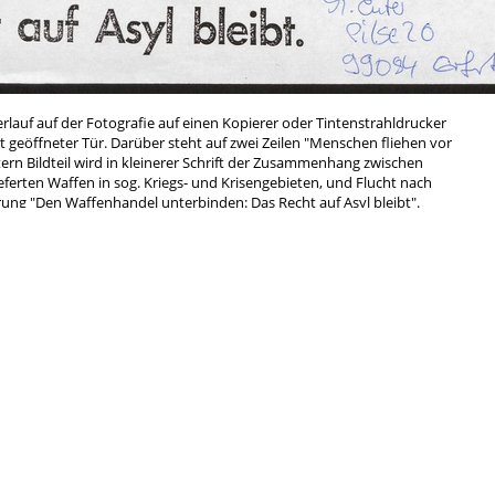
erlauf auf der Fotografie auf einen Kopierer oder Tintenstrahldrucker
t geöffneter Tür. Darüber steht auf zwei Zeilen "Menschen fliehen vor
rn Bildteil wird in kleinerer Schrift der Zusammenhang zwischen
eferten Waffen in sog. Kriegs- und Krisengebieten, und Flucht nach
ung "Den Waffenhandel unterbinden: Das Recht auf Asyl bleibt".
tzug mit blauem Kuii ein V.i.S.d.P eingefügt.
ren stammt. Wenn Du mehr hierzu weißt, hinterlasse uns gerne einen
Kommentar.