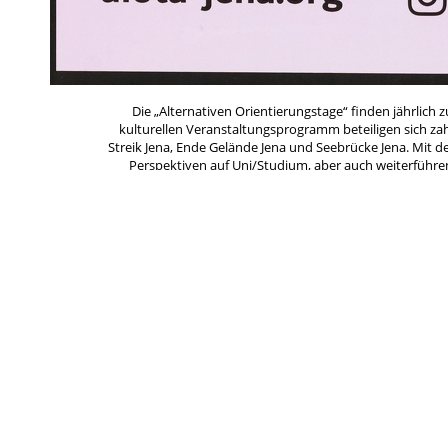
Die „Alternativen Orientierungstage“ finden jährlich
kulturellen Veranstaltungsprogramm beteiligen sich zah
Streik Jena, Ende Gelände Jena und Seebrücke Jena. Mit 
Perspektiven auf Uni/Studium, aber auch weiterführe
inhaltlichen Veranstaltungen bestehen 
Das Plakat zeigt ein Foto von Jena, dass auf dem Kopf ste
beworbenen Veranstaltung sowie de
Schlagworte
*Weißt Du mehr?
Ana