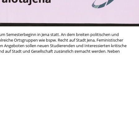
 zum Semesterbeginn in Jena statt. An dem breiten politischen und
lreiche Ortsgruppen wie bspw. Recht auf Stadt Jena, Feministischer
den Angeboten sollen neuen Studierenden und Interessierten kritische
nd auf Stadt und Gesellschaft zugänglich gemacht werden. Neben
viele Möglichkeiten zum Austauschen und Vernetzen.
ht, davor ist der Schriftzug der ALOTA gesetzt, darunter der Titel der
r Verweis auf die Webseite und auf Instagram.
Antifa
rchismus
Anti-Atom
Anti-Repression
Antimi