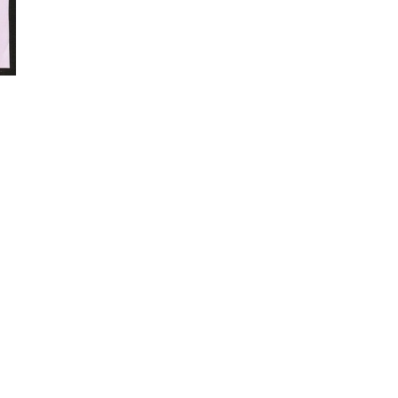
litarismus
Antinationalismus