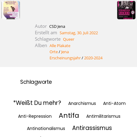
Autor
CSD Jena
Erstellt am
Samstag, 30. Juli 2022
Schlagworte
Queer
Alben
Alle Plakate
Orte
/
Jena
Erscheinungsjahr
/
2020-2024
Schlagworte
*Weißt Du mehr?
Anarchismus
Anti-Atom
Antifa
Anti-Repression
Antimilitarismus
Antirassismus
Antinationalismus