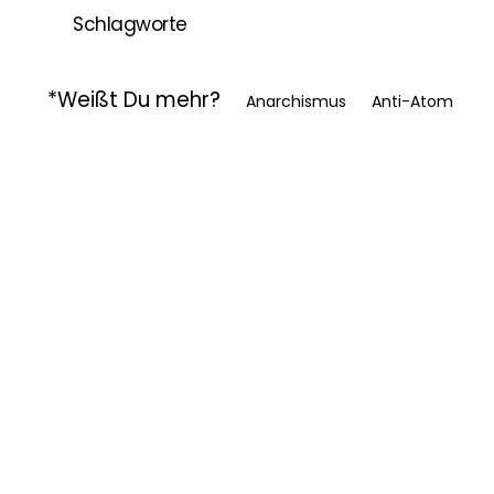
Schlagworte
*Weißt Du mehr?
Anarchismus
Anti-Atom
Antifa
Anti-Repression
Antimilitarismus
Antirassismus
Antinationalismus
Demo/Kundgebung
Feminismus
Gegenprotest/Blockade
Gegenöffentlichkeit
Geschichtspolitik
Häuserkampf
Hochschulpolitik
Internationalismus
Kämpfe um Stadt und Raum
Kapitalismuskritik
Mieten und Wohnen
Party/Konzert
Queer
Poly