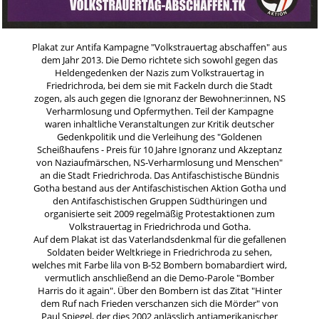
Plakat zur Antifa Kampagne "Volkstrauertag abschaffen" aus
dem Jahr 2013. Die Demo richtete sich sowohl gegen das
Heldengedenken der Nazis zum Volkstrauertag in
Friedrichroda, bei dem sie mit Fackeln durch die Stadt
zogen, als auch gegen die Ignoranz der Bewohner:innen, NS
Verharmlosung und Opfermythen. Teil der Kampagne
waren inhaltliche Veranstaltungen zur Kritik deutscher
Gedenkpolitik und die Verleihung des "Goldenen
Scheißhaufens - Preis für 10 Jahre Ignoranz und Akzeptanz
von Naziaufmärschen, NS-Verharmlosung und Menschen"
an die Stadt Friedrichroda. Das Antifaschistische Bündnis
Gotha bestand aus der Antifaschistischen Aktion Gotha und
den Antifaschistischen Gruppen Südthüringen und
organisierte seit 2009 regelmäßig Protestaktionen zum
Volkstrauertag in Friedrichroda und Gotha.
Auf dem Plakat ist das Vaterlandsdenkmal für die gefallenen
Soldaten beider Weltkriege in Friedrichroda zu sehen,
welches mit Farbe lila von B-52 Bombern bomabardiert wird,
vermutlich anschließend an die Demo-Parole "Bomber
Harris do it again". Über den Bombern ist das Zitat "Hinter
dem Ruf nach Frieden verschanzen sich die Mörder" von
Paul Spiegel, der dies 2002 anlässlich antiamerikanischer