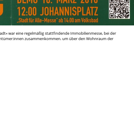
tadt« war eine regelmäßig stattfindende Immobilienmesse, bei der
gentümer:innen zusammenkommen, um über den Wohnraum der
nd Jena gehört mit zu den teuersten Städten im Osten Deutschlands. Mit
Interessen ihrer Bewohner:innen und dem guten Leben orientiert, stellt
tiven Jenas gegen eine marktorientierte Immobilienwirtschaft. Im
arer Nähe zum Messegeschehen eine »Stadt für Alle – Messe« statt.
Antifa
rchismus
Anti-Atom
Anti-Repression
Antimi
Kundgebung
Feminismus
Gegenöffentlichkeit