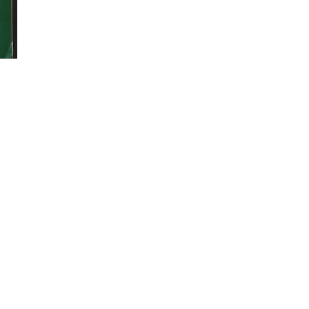
litarismus
Antinationalismus
Gegenprotest/Blockade