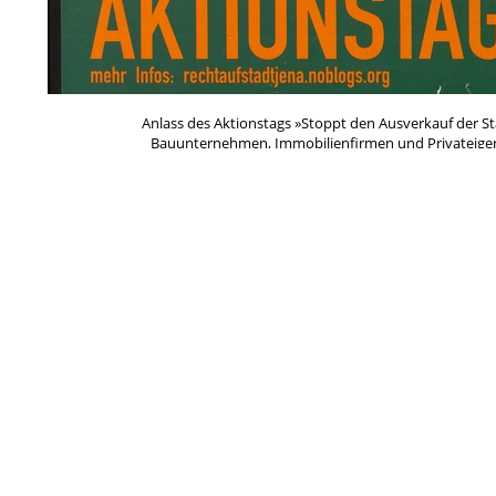
Anlass des Aktionstags »Stoppt den Ausverkauf der S
Bauunternehmen, Immobilienfirmen und Privatei
»Lichtstadt« zu feilschen. Der Mietspiegel stieg stetig u
der Forderung nach einer Stadt für alle, die sich an den 
sich der Zusammenschluss der Recht-Auf-Stadt-Initia
Anschluss an einen Demonstrationszug fand in unmittelb
Schlagworte
*Weißt Du mehr?
Ana
Demo/
Antirassismus