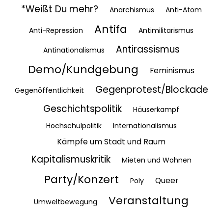
*Weißt Du mehr?
Anarchismus
Anti-Atom
Antifa
Anti-Repression
Antimilitarismus
Antirassismus
Antinationalismus
Demo/Kundgebung
Feminismus
Gegenprotest/Blockade
Gegenöffentlichkeit
Geschichtspolitik
Häuserkampf
Hochschulpolitik
Internationalismus
Kämpfe um Stadt und Raum
Kapitalismuskritik
Mieten und Wohnen
Party/Konzert
Queer
Poly
Veranstaltung
Umweltbewegung