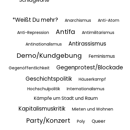
Schlagworte
*Weißt Du mehr?
Anarchismus
Anti-Atom
Antifa
Anti-Repression
Antimilitarismus
Antirassismus
Antinationalismus
Demo/Kundgebung
Feminismus
Gegenprotest/Blockade
Gegenöffentlichkeit
Geschichtspolitik
Häuserkampf
Hochschulpolitik
Internationalismus
Kämpfe um Stadt und Raum
Kapitalismuskritik
Mieten und Wohnen
Party/Konzert
Queer
Poly