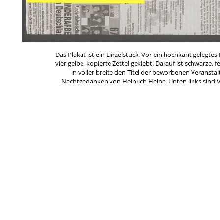
Das Plakat ist ein Einzelstück. Vor ein hochkant gelegte
vier gelbe, kopierte Zettel geklebt. Darauf ist schwarze, f
in voller breite den Titel der beworbenen Veransta
Nachtgedanken
von Heinrich Heine. Unten links sind 
LOTTE Weimar), Ort (Hotel Elephant) und Mittelgeber
quadratischen Zettel die beiden Veranstaltungen vorgest
über Neuen Nationalismus sowie ein Vortrag von Ro
gegen den 2005 zunehmenden N
Schlagworte
*Weißt Du mehr?
Ana