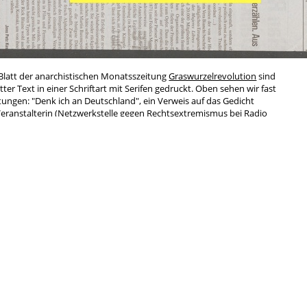
s Blatt der anarchistischen Monatsszeitung
Graswurzelrevolution
sind
etter Text in einer Schriftart mit Serifen gedruckt. Oben sehen wir fast
ltungen: "Denk ich an Deutschland", ein Verweis auf das Gedicht
Veranstalterin (Netzwerkstelle gegen Rechtsextremismus bei Radio
 (Civitas) aufgeführt. Im unteren linken Viertel werden auf zwei
ellt, ein Gespräch mit Fritz Burschel, Egon Bahr und Michael Helbig
ger Behrens zum Thema
"I can't relax in Deutschland"
, einer Initiative
ationalismus in der Deutschen Popkultur.
Antifa
rchismus
Anti-Atom
Anti-Repression
Antimi