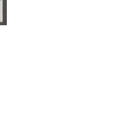
litarismus
Antinationalismus