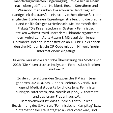
mehrfarbig lackierten Fingernägeln), um die sich in einem
nach oben geöffneten Halbkreis Rosen, Kornähren und
Wiesenblumen ranken. Die schwarze Hand trägt am
Handgelenk das transfeministische Zeichen, die weiße Hand
an gleicher Stelle einen Regenbogenstreifen, und die braune
Hand ein lila-farbiges Dreieckstuch. Die Überschrift des
Plakats "Die Krisen stecken im System / Feministisch
Streiken weltweit" wird unter dem Bildmotiv ergänzt mit
dem Aufruf zum Auftakt zum 8. März auf dem Jenaer
Holzmarkt und der Demonstration ab 16 Uhr. Links neben
den drei Händen ist ein QR-Code mit dem Hinweis "mehr
Informationen" eingefügt.
Die erste Zeile ist die arabische Übersetzung des Mottos von
2023: "Die Krisen stecken im System. Feministisch Streiken
weltweit!"
Zu den unterstützenden Gruppen des 8.März in Jena
gehörten 2023 u.a. das Bündnis Seebrücke, ver.di, DGB
Jugend, Medical students for choice Jena, Feminista
Thüringen, roter stern jena, catcalls of jena, JG Stadtmitte,
und das Jenaer Frauenhaus e.V..
Bemerkenswert ist, dass auf die bis dato übliche
Bezeichnung des 8.März als "Feministischer Kampftag" bzw.
"Internationaler Frauentag" (o.ä.). verzichtet wird, und