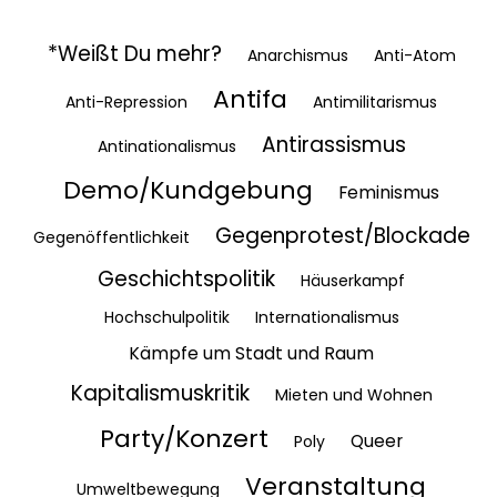
*Weißt Du mehr?
Anarchismus
Anti-Atom
Antifa
Anti-Repression
Antimilitarismus
Antirassismus
Antinationalismus
Demo/Kundgebung
Feminismus
Gegenprotest/Blockade
Gegenöffentlichkeit
Geschichtspolitik
Häuserkampf
Hochschulpolitik
Internationalismus
Kämpfe um Stadt und Raum
Kapitalismuskritik
Mieten und Wohnen
Party/Konzert
Queer
Poly
Veranstaltung
Umweltbewegung