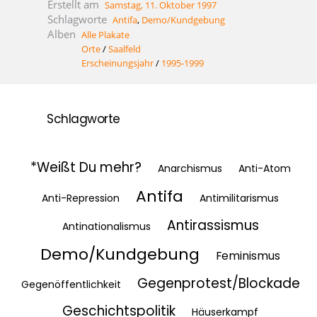
Erstellt am
Samstag, 11. Oktober 1997
Schlagworte
Antifa
,
Demo/Kundgebung
Alben
Alle Plakate
Orte
/
Saalfeld
Erscheinungsjahr
/
1995-1999
Schlagworte
*Weißt Du mehr?
Anarchismus
Anti-Atom
Antifa
Anti-Repression
Antimilitarismus
Antirassismus
Antinationalismus
Demo/Kundgebung
Feminismus
Gegenprotest/Blockade
Gegenöffentlichkeit
Geschichtspolitik
Häuserkampf