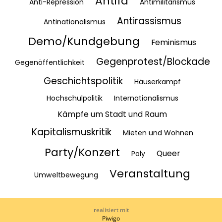
Antifa
Anti-Repression
Antimilitarismus
Antirassismus
Antinationalismus
Demo/Kundgebung
Feminismus
Gegenprotest/Blockade
Gegenöffentlichkeit
Geschichtspolitik
Häuserkampf
Hochschulpolitik
Internationalismus
Kämpfe um Stadt und Raum
Kapitalismuskritik
Mieten und Wohnen
Party/Konzert
Queer
Poly
Veranstaltung
Umweltbewegung
realisiert mit
Piwigo