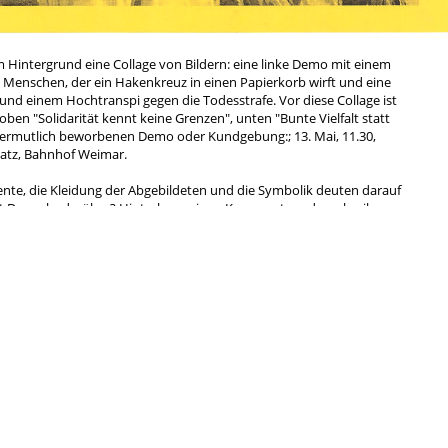
im Hintergrund eine Collage von Bildern: eine linke Demo mit einem
es Menschen, der ein Hakenkreuz in einen Papierkorb wirft und eine
d einem Hochtranspi gegen die Todesstrafe. Vor diese Collage ist
 oben "Solidarität kennt keine Grenzen", unten "Bunte Vielfalt statt
r vermutlich beworbenen Demo oder Kundgebung:; 13. Mai, 11.30,
atz, Bahnhof Weimar.
arente, die Kleidung der Abgebildeten und die Symbolik deuten darauf
ßt Du mehr darüber? Hinterlasse einen Kommentar oder schreibe uns
eine Mail.
Antifa
rchismus
Anti-Atom
Anti-Repression
Antimi