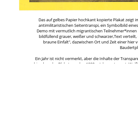
Das auf gelbes Papier hochkant kopierte Plakat zeigt 
antimilitaristischen Seitentranspi, ein Symbolbild ein
Demo mit vermutlich migrantischen Teilnehmer*innen un
bildfüllend grauer, weißer und schwarzer,Text verteilt,
braune Einfalt", dazwischen Ort und Zeit einer hie
Baudertpl
Ein Jahr ist nicht vermerkt, aber die Inhalte der Transp
hin, dass das Plakat aus den 1990er-Jahren stammt. Wei
Schlagworte
*Weißt Du mehr?
Ana