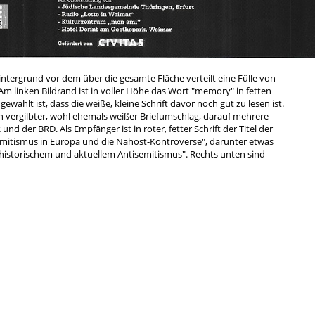
ntergrund vor dem über die gesamte Fläche verteilt eine Fülle von
m linken Bildrand ist in voller Höhe das Wort "memory" in fetten
wählt ist, dass die weiße, kleine Schrift davor noch gut zu lesen ist.
in vergilbter, wohl ehemals weißer Briefumschlag, darauf mehrere
d der BRD. Als Empfänger ist in roter, fetter Schrift der Titel der
mitismus in Europa und die Nahost-Kontroverse", darunter etwas
 historischem und aktuellem Antisemitismus". Rechts unten sind
 Rechts bei Radio Lotte (freies Radio in Weimar) und Civitas benannt.
 von den Betrachter*innen sich zu nähern und die einzelnen beworbenen
 irgendwer über Antsemitismus sprechen möchte und dies einen
 auf dem vergilbten Umschlag auf den ersten Blick zu erkennen.