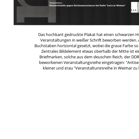
Das hochkant gedruckte Plakat hat einen schwarzen Hi
Veranstaltungen in weißer Schrift beworben werden. A
Buchstaben horizontal gesetzt, wobei die graue Farbe so ge
Zentrales Bildelement etwas oberhalb der Mitte ist e
Briefmarken, solche aus dem deuschen Reich, der DDR un
beworbenen Veranstaltungsreihe eingetragen: "Antise
kleiner und grau "Veranstaltungsreihe in Weimar zu
Veranstalterin und Mittelgeber, die Netzwerkstelle gegen
Alles in allem wirkt das Plakat recht voll, es erfordert
Veranstaltungen in Augenschein zu nehmen. Nur das
historischen Bezug hat, ist durch die rote Schrift
Schlagworte