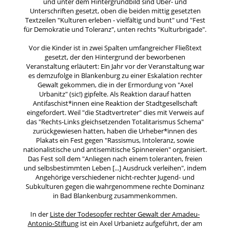
und unter dem Hintergrundbild sind Über- und
Unterschriften gesetzt, oben die beiden mittig gesetzten
Textzeilen "Kulturen erleben - vielfältig und bunt" und "Fest
für Demokratie und Toleranz", unten rechts "Kulturbrigade".
Vor die Kinder ist in zwei Spalten umfangreicher Fließtext
gesetzt, der den Hintergrund der beworbenen
Veranstaltung erläutert: Ein Jahr vor der Veranstaltung war
es demzufolge in Blankenburg zu einer Eskalation rechter
Gewalt gekommen, die in der Ermordung von "Axel
Urbanitz" (sic!) gipfelte. Als Reaktion darauf hatten
Antifaschist*innen eine Reaktion der Stadtgesellschaft
eingefordert. Weil "die Stadtvertreter" dies mit Verweis auf
das "Rechts-Links gleichsetzenden Totalitarismus Schema"
zurückgewiesen hatten, haben die Urheber*innen des
Plakats ein Fest gegen "Rassismus, Intoleranz, sowie
nationalistische und antisemitische Spinnereien" organisiert.
Das Fest soll dem "Anliegen nach einem toleranten, freien
und selbsbestimmten Leben [...] Ausdruck verleihen", indem
Angehörige verschiedener nicht-rechter Jugend- und
Subkulturen gegen die wahrgenommene rechte Dominanz
in Bad Blankenburg zusammenkommen.
In der
Liste der Todesopfer rechter Gewalt der Amadeu-
Antonio-Stiftung
ist ein Axel Urbanietz aufgeführt, der am