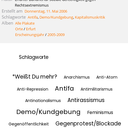
Rechtsextremismus
Erstellt am
Donnerstag, 11. Mai 2006
Schlagworte
Antifa
,
Demo/Kundgebung
,
Kapitalismuskritik
Alben
Alle Plakate
Orte
/
Erfurt
Erscheinungsjahr
/
2005-2009
Schlagworte
*Weißt Du mehr?
Anarchismus
Anti-Atom
Antifa
Anti-Repression
Antimilitarismus
Antirassismus
Antinationalismus
Demo/Kundgebung
Feminismus
Gegenprotest/Blockade
Gegenöffentlichkeit