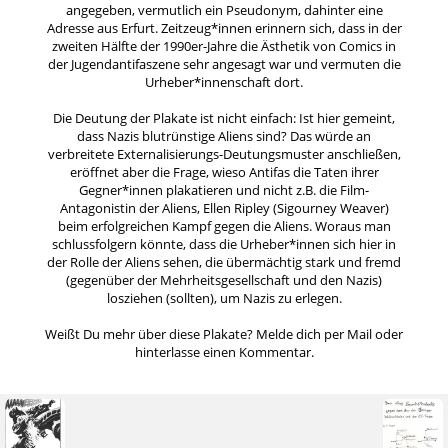
angegeben, vermutlich ein Pseudonym, dahinter eine
Adresse aus Erfurt. Zeitzeug*innen erinnern sich, dass in der
zweiten Hälfte der 1990er-Jahre die Ästhetik von Comics in
der Jugendantifaszene sehr angesagt war und vermuten die
Urheber*innenschaft dort.
Die Deutung der Plakate ist nicht einfach: Ist hier gemeint,
dass Nazis blutrünstige Aliens sind? Das würde an
verbreitete Externalisierungs-Deutungsmuster anschließen,
eröffnet aber die Frage, wieso Antifas die Taten ihrer
Gegner*innen plakatieren und nicht z.B. die Film-
Antagonistin der Aliens, Ellen Ripley (Sigourney Weaver)
beim erfolgreichen Kampf gegen die Aliens. Woraus man
schlussfolgern könnte, dass die Urheber*innen sich hier in
der Rolle der Aliens sehen, die übermächtig stark und fremd
(gegenüber der Mehrheitsgesellschaft und den Nazis)
losziehen (sollten), um Nazis zu erlegen.
Weißt Du mehr über diese Plakate? Melde dich per Mail oder
hinterlasse einen Kommentar.