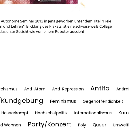
as Autonome Seminar 2013 in Jena geworben unter dem Titel "Freie
n und Lehren". Blickfang des Plakats ist eine schwarz-weiß Collage,
das erste Gesicht wie von einem Roboter aussieht.
Antifa
rchismus
Anti-Atom
Anti-Repression
Antimi
Kundgebung
Feminismus
Gegenöffentlichkeit
Kämp
Häuserkampf
Hochschulpolitik
Internationalismus
Party/Konzert
Queer
nd Wohnen
Poly
Umwelt