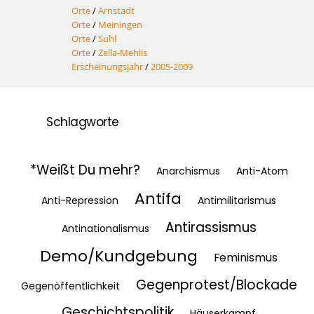
Orte
/
Arnstadt
Orte
/
Meiningen
Orte
/
Suhl
Orte
/
Zella-Mehlis
Erscheinungsjahr
/
2005-2009
Schlagworte
*Weißt Du mehr?
Anarchismus
Anti-Atom
Antifa
Anti-Repression
Antimilitarismus
Antirassismus
Antinationalismus
Demo/Kundgebung
Feminismus
Gegenprotest/Blockade
Gegenöffentlichkeit
Geschichtspolitik
Häuserkampf