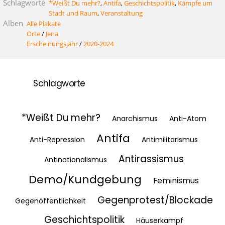
Schlagworte
*Weißt Du mehr?
,
Antifa
,
Geschichtspolitik
,
Kämpfe um
Stadt und Raum
,
Veranstaltung
Alben
Alle Plakate
Orte
/
Jena
Erscheinungsjahr
/
2020-2024
Schlagworte
*Weißt Du mehr?
Anarchismus
Anti-Atom
Antifa
Anti-Repression
Antimilitarismus
Antirassismus
Antinationalismus
Demo/Kundgebung
Feminismus
Gegenprotest/Blockade
Gegenöffentlichkeit
Geschichtspolitik
Häuserkampf