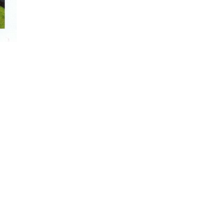
litarismus
Antinationalismus
Gegenprotest/Blockade