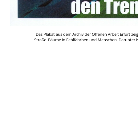
Das Plakat aus dem
Archiv der Offenen Arbeit Erfurt
zeig
Straße, Bäume in Fehlfahrben und Menschen. Darunter is
gesetzt, im Untertitel "
Die Werkstatt ist eine jährliche mehrtägige Großvera
Selbstverständigung. Al
Schlagworte
*Weißt Du mehr?
Ana
Demo/
Antirassismus