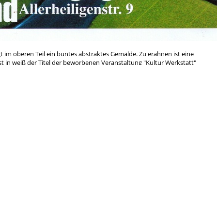
t im oberen Teil ein buntes abstraktes Gemälde. Zu erahnen ist eine
t in weiß der Titel der beworbenen Veranstaltung "Kultur Werkstatt"
Alternativer Geist gegen den Trend".
nstaltung der OA mit Vorträgen, Konzerten und Veranstaltungen zur
le Werkstatt-Plakate findest Du
hier
.
Antifa
rchismus
Anti-Atom
Anti-Repression
Antimi
Kundgebung
Feminismus
Gegenöffentlichkeit