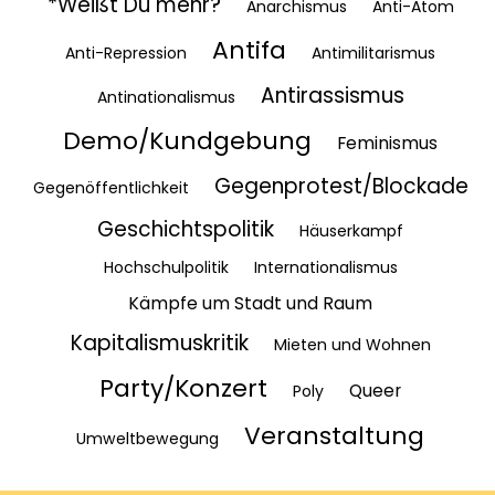
*Weißt Du mehr?
Anarchismus
Anti-Atom
Antifa
Anti-Repression
Antimilitarismus
Antirassismus
Antinationalismus
Demo/Kundgebung
Feminismus
Gegenprotest/Blockade
Gegenöffentlichkeit
Geschichtspolitik
Häuserkampf
Hochschulpolitik
Internationalismus
Kämpfe um Stadt und Raum
Kapitalismuskritik
Mieten und Wohnen
Party/Konzert
Queer
Poly
Veranstaltung
Umweltbewegung